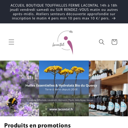
et
ACCUEIL BOUTIQUE TOUFFAILLES FERME LACONTAL 14h à 18h
passer
jeudi vendredi samedi ou SUR RENDEZ-VOUS matin ou autres
au
après-midis. Ateliers senteurs découverte approfondie sur
contenu
inscription le matin 4 pers min 10 pers max 10 €/ pers.
Panier
Produits en promotions