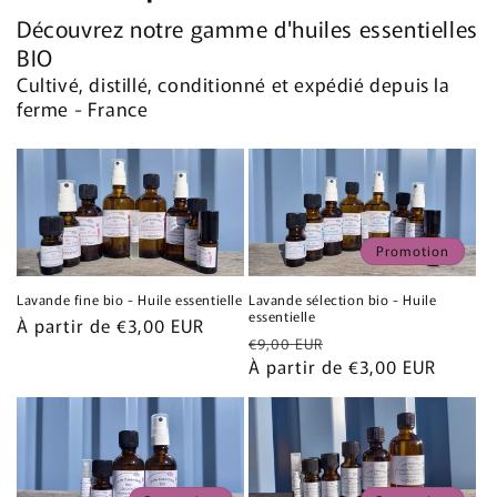
Découvrez notre gamme d'huiles essentielles
BIO
Cultivé, distillé, conditionné et expédié depuis la
ferme - France
Promotion
Lavande sélection bio - Huile
Lavande fine bio - Huile essentielle
essentielle
Prix
À partir de €3,00 EUR
Prix
Prix
€9,00 EUR
habituel
habituel
À partir de €3,00 EUR
promotionnel