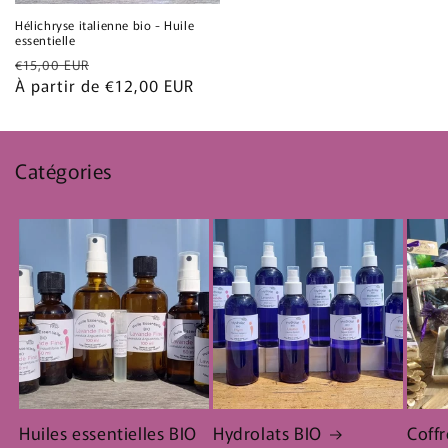
Hélichryse italienne bio - Huile
essentielle
Prix
Prix
€15,00 EUR
habituel
À partir de €12,00 EUR
promotionnel
Catégories
Huiles essentielles BIO
Hydrolats BIO
Coffr