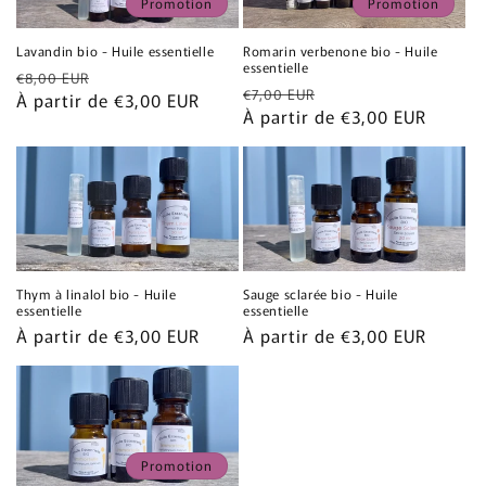
Promotion
Promotion
Lavandin bio - Huile essentielle
Romarin verbenone bio - Huile
essentielle
Prix
Prix
€8,00 EUR
Prix
Prix
€7,00 EUR
habituel
À partir de €3,00 EUR
promotionnel
habituel
À partir de €3,00 EUR
promotionnel
Thym à linalol bio - Huile
Sauge sclarée bio - Huile
essentielle
essentielle
Prix
À partir de €3,00 EUR
Prix
À partir de €3,00 EUR
habituel
habituel
Promotion