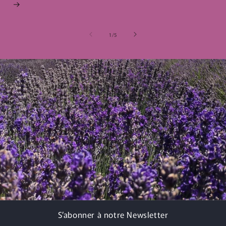
de
1
/
5
S’abonner à notre Newsletter